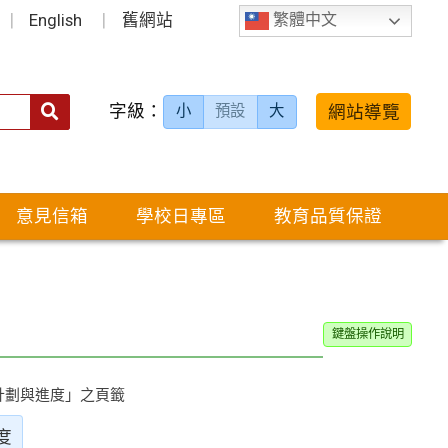
English
舊網站
繁體中文
字級：
送出
網站導覽
小
預設
大
搜
尋：
意見信箱
學校日專區
教育品質保證
鍵盤操作說明
計劃與進度」之頁籤
度