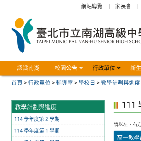
跳
網站導覽
家長會
至
主
要
內
容
區
認識南湖
校園公告
行政單位
新
首頁
>
行政單位
>
輔導室
>
學校日
>
教學計劃與進度
111
教學計劃與進度
114 學年度第 2 學期
請以左、右
114 學年度第 1 學期
高一教學