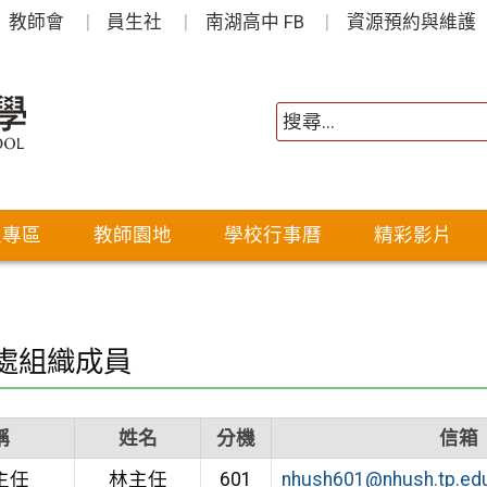
教師會
員生社
南湖高中 FB
資源預約與維護
生專區
教師園地
學校行事曆
精彩影片
處組織成員
稱
姓名
分機
信箱
主任
林主任
601
nhush601@nhush.tp.ed