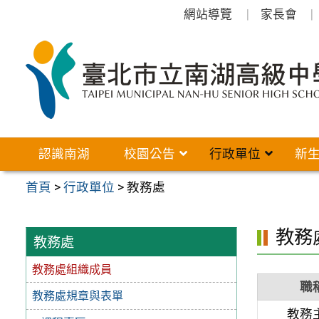
跳
網站導覽
家長會
至
主
要
內
容
區
認識南湖
校園公告
行政單位
新
首頁
>
行政單位
>
教務處
教務
教務處
教務處組織成員
職
教務處規章與表單
教務