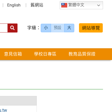
English
舊網站
繁體中文
字級：
送出
網站導覽
小
預設
大
搜
尋：
意見信箱
學校日專區
教育品質保證
u.tw