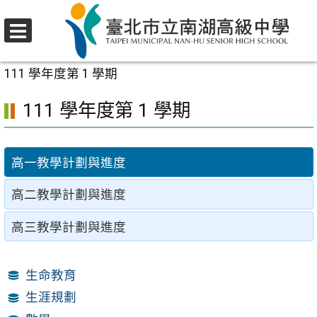
跳
至
選
主
首頁
>
行政單位
>
輔導室
>
學校日
>
教學計劃與進度
>
單
要
111 學年度第 1 學期
內
111 學年度第 1 學期
容
區
高一教學計劃與進度
高二教學計劃與進度
高三教學計劃與進度
生命教育
生涯規劃