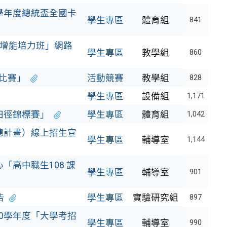
學年度總統盃全國卡
學生專區
體育組
841
習增能培力班」網路
學生專區
教學組
860
比賽」
活動競賽
教學組
828
學生專區
設備組
1,171
田徑錦標賽」
學生專區
體育組
1,042
穗計畫）線上招生宣
學生專區
輔導室
1,144
「高中職生108 課
學生專區
輔導室
901
告
學生專區
實驗研究組
897
0學年度「大學考招
學生專區
輔導室
990