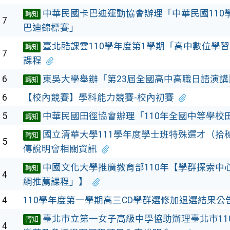
中華民國卡巴迪運動協會辦理「中華民國110
轉知
17
巴迪錦標賽」
臺北酷課雲110學年度第1學期「高中數位學
轉知
17
課程
16
東吳大學舉辦「第23屆全國高中高職日語演講
轉知
16
【校內競賽】學科能力競賽-校內初賽
15
中華民國田徑協會辦理「110年全國中等學校
轉知
國立清華大學111學年度學士班特殊選才（拾
轉知
15
傳說明會相關資訊
中國文化大學推廣教育部110年【學群探索中心
轉知
14
綱推薦課程」】
14
110學年度第一學期高三CD學群選修加退選結果公
臺北市立第一女子高級中學協助辦理臺北市11
轉知
14