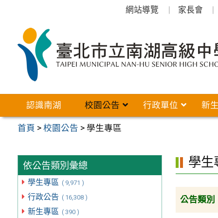
跳
網站導覽
家長會
至
主
要
內
容
區
認識南湖
校園公告
行政單位
新
首頁
>
校園公告
>
學生專區
學生
依公告類別彙總
學生專區
( 9,971 )
行政公告
( 16,308 )
公告類別
新生專區
( 390 )