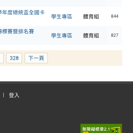
學年度總統盃全國卡
學生專區
體育組
844
錦標賽暨排名賽
學生專區
體育組
827
7
328
下一頁
age
Page
登入