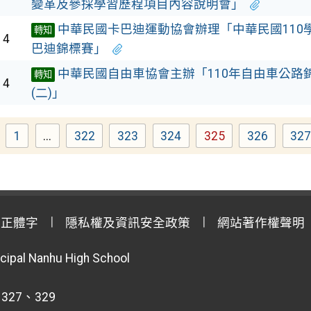
變革及參採學習歷程項目內容說明會」
中華民國卡巴迪運動協會辦理「中華民國110
轉知
14
巴迪錦標賽」
中華民國自由車協會主辦「110年自由車公路
轉知
14
(二)」
1
...
322
323
324
325
326
32
Page
Page
Page
Page
Page
Page
P
用正體字
隱私權及資訊安全政策
網站著作權聲明
cipal Nanhu High School
 327、329