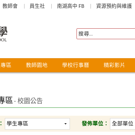
教師會
員生社
南湖高中 FB
資源預約與維護
生專區
教師園地
學校行事曆
精彩影片
專區
- 校園公告
：
發佈單位：