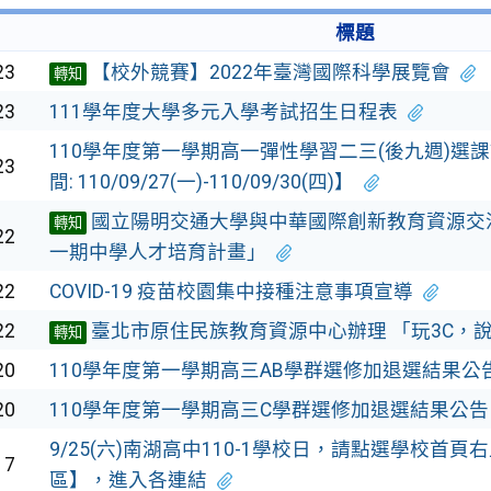
標題
23
【校外競賽】2022年臺灣國際科學展覽會
轉知
23
111學年度大學多元入學考試招生日程表
110學年度第一學期高一彈性學習二三(後九週)選
23
間: 110/09/27(一)-110/09/30(四)】
國立陽明交通大學與中華國際創新教育資源交
轉知
22
一期中學人才培育計畫」
22
COVID-19 疫苗校園集中接種注意事項宣導
22
臺北市原住民族教育資源中心辦理 「玩3C，
轉知
20
110學年度第一學期高三AB學群選修加退選結果公
20
110學年度第一學期高三C學群選修加退選結果公告
9/25(六)南湖高中110-1學校日，請點選學校首
17
區】，進入各連結