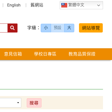
English
舊網站
繁體中文
字級：
送出
網站導覽
小
預設
大
搜
尋：
意見信箱
學校日專區
教育品質保證