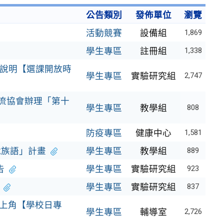
公告類別
發佈單位
瀏覽
活動競賽
設備組
1,869
學生專區
註冊組
1,338
課說明【選課開放時
學生專區
實驗研究組
2,747
流協會辦理「第十
學生專區
教學組
808
防疫專區
健康中心
1,581
說族語」計畫
學生專區
教學組
889
告
學生專區
實驗研究組
923
學生專區
實驗研究組
837
頁右上角【學校日專
學生專區
輔導室
2,726