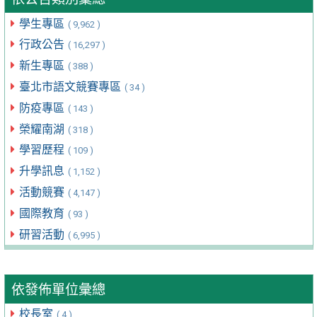
學生專區
( 9,962 )
行政公告
( 16,297 )
新生專區
( 388 )
臺北市語文競賽專區
( 34 )
防疫專區
( 143 )
榮耀南湖
( 318 )
學習歷程
( 109 )
升學訊息
( 1,152 )
活動競賽
( 4,147 )
國際教育
( 93 )
研習活動
( 6,995 )
依發佈單位彙總
校長室
( 4 )