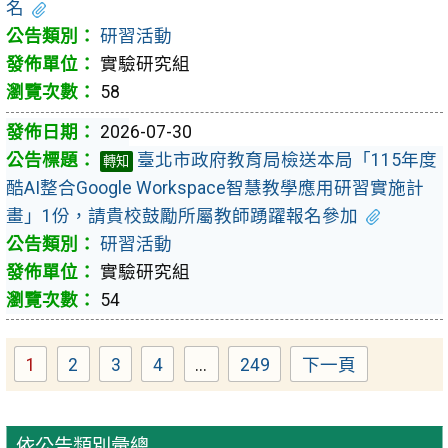
名
研習活動
實驗研究組
58
2026-07-30
臺北市政府教育局檢送本局「115年度
轉知
酷AI整合Google Workspace智慧教學應用研習實施計
畫」1份，請貴校鼓勵所屬教師踴躍報名參加
研習活動
實驗研究組
54
1
2
3
4
...
249
下一頁
Page
Page
Page
Page
Page
依公告類別彙總