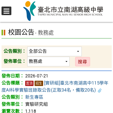
跳
至
選
主
首頁
>
校園公告
單
要
校園公告
內
- 教務處
容
區
公告類別：
發佈單位：
2026-07-21
[實研組]臺北市南湖高中115學年
置頂
招生
度AI科學實驗班錄取公告(正取34名，備取20名)
新生專區
實驗研究組
1,118