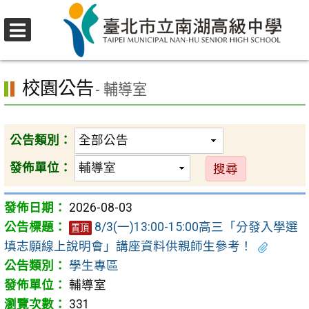
跳
至
選
主
首頁
>
校園公告
單
要
校園公告
內
- 輔導室
容
區
公告類別：
發佈單位：
2026-08-03
8/3(一)13:00-15:00高三「分發入學選
置頂
填志願線上說明會」講座資料供親師生參考！
學生專區
輔導室
331