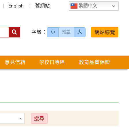
English
舊網站
繁體中文
字級：
送出
網站導覽
小
預設
大
搜
尋：
意見信箱
學校日專區
教育品質保證