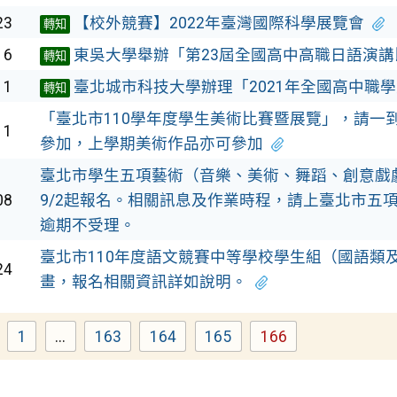
23
【校外競賽】2022年臺灣國際科學展覽會
轉知
16
東吳大學舉辦「第23屆全國高中高職日語演講
轉知
11
臺北城市科技大學辦理「2021年全國高中職
轉知
「臺北市110學年度學生美術比賽暨展覽」，請一
11
參加，上學期美術作品亦可參加
臺北市學生五項藝術（音樂、美術、舞蹈、創意戲
08
9/2起報名。相關訊息及作業時程，請上臺北市五
逾期不受理。
臺北市110年度語文競賽中等學校學生組（國語類
24
畫，報名相關資訊詳如說明。
1
...
163
164
165
166
Page
Page
Page
Page
Page