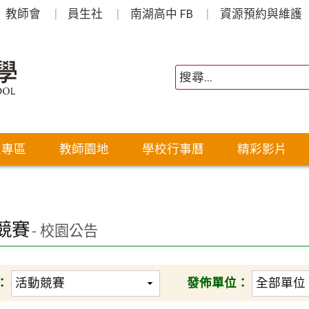
教師會
員生社
南湖高中 FB
資源預約與維護
生專區
教師園地
學校行事曆
精彩影片
競賽
- 校園公告
：
發佈單位：