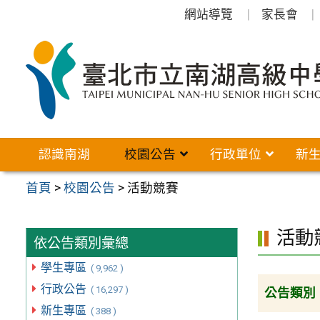
跳
網站導覽
家長會
至
主
要
內
容
區
認識南湖
校園公告
行政單位
新
首頁
>
校園公告
>
活動競賽
活動
依公告類別彙總
學生專區
( 9,962 )
行政公告
( 16,297 )
公告類別
新生專區
( 388 )