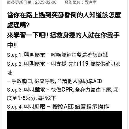
最後更新日期：2025-02-06
發佈單位：教官室
當你在路上遇到突發昏倒的人知道該怎麼
處理嗎?
來學習一下吧!! 拯救身邊的人就在你我手
中!!
叫
Step 1:
叫壓電 – 呼喚並輕拍雙肩確認意識
叫
119
Step 2: 叫
壓電 – 叫支援, 先打
, 並提供確切地
址
– 手放胸口, 檢查呼吸, 並請他人協助拿AED
壓
CPR,
Step 3: 叫叫
電 – 快做
全身力氣往下壓, 深
度至少5公分, 每秒2下
電
– 按照AED語音指示操作
Step 4: 叫叫壓