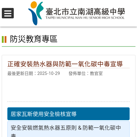
跳
至
選
主
首頁
>
防災專區
>
防災教育專區
單
要
防災教育專區
內
容
區
正確安裝熱水器與防範一氧化碳中毒宣導
最後更新日期：2025-10-29
發佈單位：教官室
居家瓦斯使用安全檢核宣導
安全安裝燃氣熱水器五原則 & 防範一氧化碳中
毒