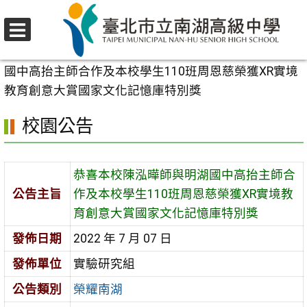
跳
至
選
主
首頁
>
校園公告
>
榮耀南湖
>
恭喜本校陳泓曄師與明湖
單
要
國中高抬主師合作及本校學生110班周恩慈榮獲XR實境
內
教育創意大賞國家文化記憶庫特別獎
容
校園公告
區
恭喜本校陳泓曄師與明湖國中高抬主師合
公告主旨
作及本校學生110班周恩慈榮獲XR實境教
育創意大賞國家文化記憶庫特別獎
發佈日期
2022 年 7 月 07 日
發佈單位
實驗研究組
公告類別
榮耀南湖