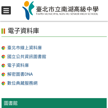
跳
至
選
主
首頁
>
行政單位
>
圖書館
>
電子資料庫
單
要
電子資料庫
內
容
區
臺北市線上資料庫
國立公共資訊圖書館
電子資料庫
解密圖書DNA
數位典藏服務網
圖書館