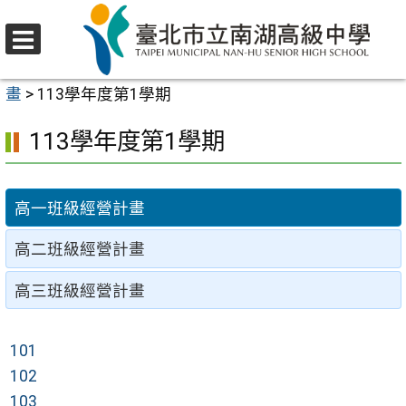
跳
至
選
主
首頁
>
行政單位
>
輔導室
>
學校日
>
導師及班級經營計
單
要
畫
>
113學年度第1學期
內
113學年度第1學期
容
區
高一班級經營計畫
高二班級經營計畫
高三班級經營計畫
101
102
103