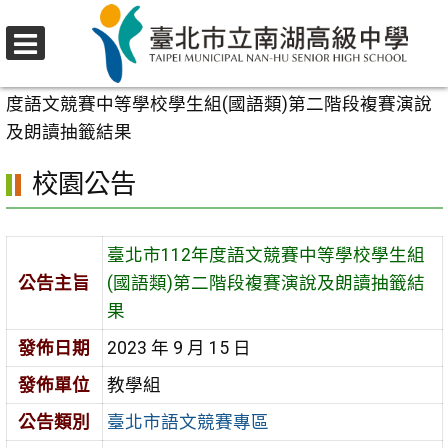
跳
至
選
主
首頁
>
校園公告
>
臺北市語文競賽專區
>
臺北市112年
單
要
度語文競賽中等學校學生組(國語類)第二階段複賽演說
內
及朗讀抽籤結果
容
校園公告
區
臺北市112年度語文競賽中等學校學生組
公告主旨
(國語類)第二階段複賽演說及朗讀抽籤結
果
發佈日期
2023 年 9 月 15 日
發佈單位
教學組
公告類別
臺北市語文競賽專區