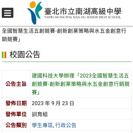
跳
至
選
主
首頁
>
校園公告
>
學生專區
>
建國科技大學辦理「2023
單
要
全國智慧生活五創競賽-創新創業策略與水五金創意行
內
銷競賽」
容
校園公告
區
建國科技大學辦理「2023全國智慧生活五
公告主旨
創競賽-創新創業策略與水五金創意行銷競
賽」
發佈日期
2023 年 9 月 23 日
發佈單位
訓育組
公告類別
學生專區
,
行政公告