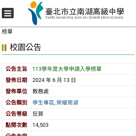
跳
至
選
主
首頁
>
校園公告
>
學生專區
>
113學年度大學申請入學
單
要
榜單
內
校園公告
容
區
公告主旨
113學年度大學申請入學榜單
發佈日期
2024 年 6 月 13 日
發佈單位
教務處
公告類別
學生專區
,
榮耀南湖
公告等級
狂賀
點閱次數
14,503