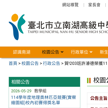
跳
網站導覽
家長會
至
主
要
內
容
區
認識南湖
校園公告
行政單位
新
首頁
>
校園公告
>
行政公告
>
賀!203班許濬德榮獲
校園
相關公告
2026-05-29
教學組
114學年度地理奧林匹亞競賽(實察
公告主旨
繪圖組)校內初賽得獎名單