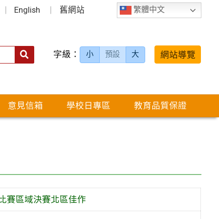
English
舊網站
繁體中文
字級：
送出
網站導覽
小
預設
大
搜
尋：
意見信箱
學校日專區
教育品質保證
字比賽區域決賽北區佳作