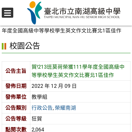
跳
至
選
主
首頁
>
校園公告
>
行政公告
>
賀!213班莫荷榮獲111學
單
要
年度全國高級中等學校學生英文作文比賽北1區佳作
內
校園公告
容
區
賀!213班莫荷榮獲111學年度全國高級中
公告主旨
等學校學生英文作文比賽北1區佳作
發佈日期
2022 年 12 月 09 日
發佈單位
教學組
公告類別
行政公告
,
榮耀南湖
公告等級
狂賀
點閱次數
2,064