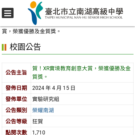
跳
至
選
主
首頁
>
校園公告
>
榮耀南湖
>
賀！XR實境教育創意大
單
要
賞，榮獲優勝及金質獎。
內
校園公告
容
區
賀！XR實境教育創意大賞，榮獲優勝及金
公告主旨
質獎。
發佈日期
2024 年 4 月 15 日
發佈單位
實驗研究組
公告類別
榮耀南湖
公告等級
狂賀
點閱次數
1,710