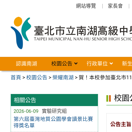
跳
網站導覽
家長會
至
主
要
內
容
區
認識南湖
校園公告
行政單位
新
首頁
>
校園公告
>
榮耀南湖
>
賀！本校參加臺北市1
校園
相關公告
2026-06-09
實驗研究組
第六屆臺灣地質公園學會讀景比賽
公告主旨
得獎名單