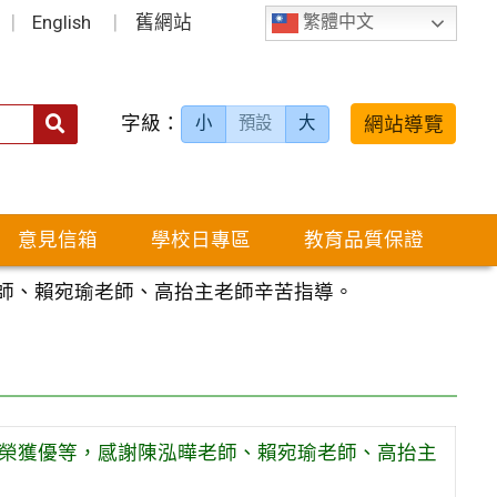
English
舊網站
繁體中文
字級：
送出
網站導覽
小
預設
大
搜
尋：
意見信箱
學校日專區
教育品質保證
老師、賴宛瑜老師、高抬主老師辛苦指導。
賽榮獲優等，感謝陳泓曄老師、賴宛瑜老師、高抬主