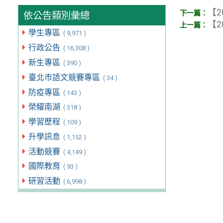
【2
依公告類別彙總
【2
學生專區
( 9,971 )
行政公告
( 16,308 )
新生專區
( 390 )
臺北市語文競賽專區
( 34 )
防疫專區
( 143 )
榮耀南湖
( 318 )
學習歷程
( 109 )
升學訊息
( 1,152 )
活動競賽
( 4,149 )
國際教育
( 93 )
研習活動
( 6,998 )