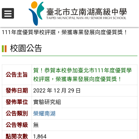
跳
至
選
主
首頁
>
校園公告
>
榮耀南湖
>
賀！恭賀本校參加臺北市
單
要
111年度優質學校評選，榮獲專業發展向度優質獎！
內
校園公告
容
區
賀！恭賀本校參加臺北市111年度優質學
公告主旨
校評選，榮獲專業發展向度優質獎！
發佈日期
2022 年 12 月 29 日
發佈單位
實驗研究組
公告類別
榮耀南湖
公告等級
無
點閱次數
1,864