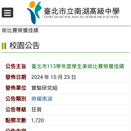
跳
至
選
主
首頁
>
校園公告
>
榮耀南湖
>
臺北市113學年度學生美
單
要
術比賽榮獲佳績
內
校園公告
容
區
公告主旨
臺北市113學年度學生美術比賽榮獲佳績
發佈日期
2024 年 10 月 23 日
發佈單位
實驗研究組
公告類別
榮耀南湖
公告等級
狂賀
點閱次數
1,720