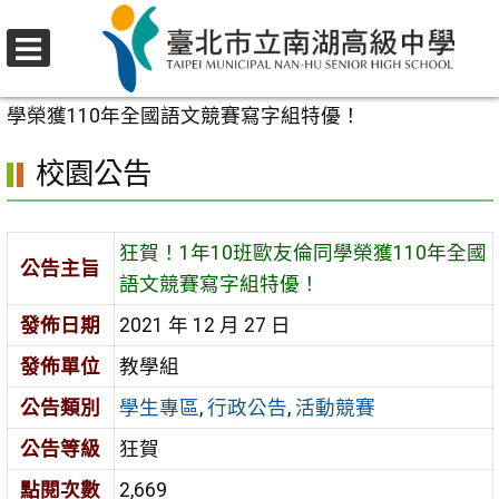
跳
至
選
主
首頁
>
校園公告
>
學生專區
>
狂賀！1年10班歐友倫同
單
要
學榮獲110年全國語文競賽寫字組特優！
內
校園公告
容
區
狂賀！1年10班歐友倫同學榮獲110年全國
公告主旨
語文競賽寫字組特優！
發佈日期
2021 年 12 月 27 日
發佈單位
教學組
公告類別
學生專區
,
行政公告
,
活動競賽
公告等級
狂賀
點閱次數
2,669