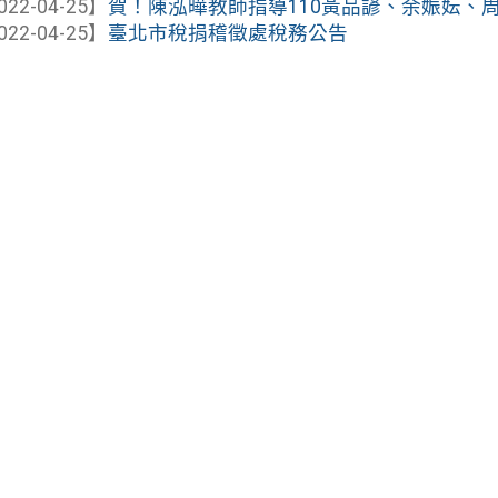
022-04-25】
賀！陳泓曄教師指導110黃品諺、余娠妘、周恩
022-04-25】
臺北市稅捐稽徵處稅務公告