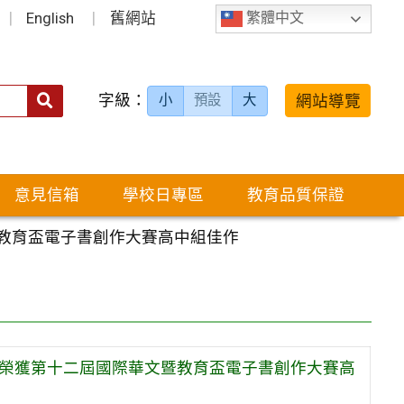
English
舊網站
繁體中文
字級：
送出
網站導覽
小
預設
大
搜
尋：
意見信箱
學校日專區
教育品質保證
暨教育盃電子書創作大賽高中組佳作
學榮獲第十二屆國際華文暨教育盃電子書創作大賽高