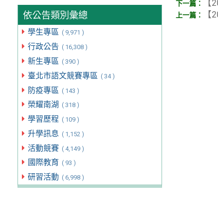
【2
【2
依公告類別彙總
學生專區
( 9,971 )
行政公告
( 16,308 )
新生專區
( 390 )
臺北市語文競賽專區
( 34 )
防疫專區
( 143 )
榮耀南湖
( 318 )
學習歷程
( 109 )
升學訊息
( 1,152 )
活動競賽
( 4,149 )
國際教育
( 93 )
研習活動
( 6,998 )