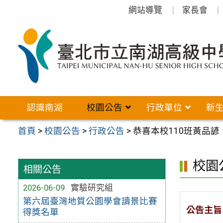
跳
網站導覽
家長會
至
主
要
內
容
區
認識南湖
校園公告
行政單位
新
首頁
>
校園公告
>
行政公告
>
恭喜本校110班黃品
校園
相關公告
2026-06-09
實驗研究組
第六屆臺灣地質公園學會讀景比賽
公告主旨
得獎名單