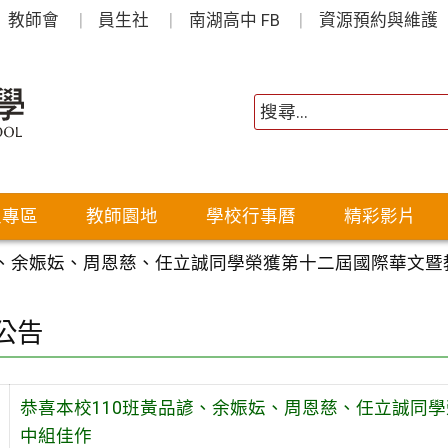
教師會
員生社
南湖高中 FB
資源預約與維護
生專區
教師園地
學校行事曆
精彩影片
諺、余娠妘、周恩慈、任立誠同學榮獲第十二屆國際華文
公告
恭喜本校110班黃品諺、余娠妘、周恩慈、任立誠同
中組佳作