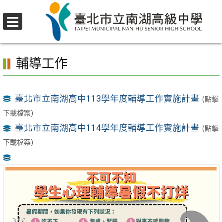
跳
至
選
主
首頁
>
行政單位
>
輔導室
>
輔導工作
單
要
輔導工作
內
容
區
臺北市立南湖高中113學年度輔導工作實施計畫
(點擊
下載檔案)
臺北市立南湖高中114學年度輔導工作實施計畫
(點擊
下載檔案)