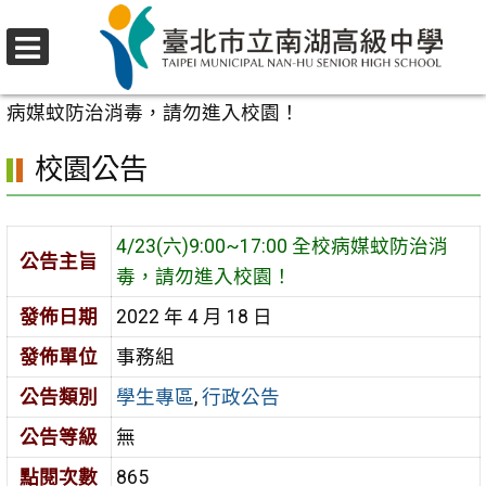
跳
至
選
主
首頁
>
校園公告
>
學生專區
>
4/23(六)9:00~17:00 全校
單
要
病媒蚊防治消毒，請勿進入校園！
內
校園公告
容
區
4/23(六)9:00~17:00 全校病媒蚊防治消
公告主旨
毒，請勿進入校園！
發佈日期
2022 年 4 月 18 日
發佈單位
事務組
公告類別
學生專區
,
行政公告
公告等級
無
點閱次數
865