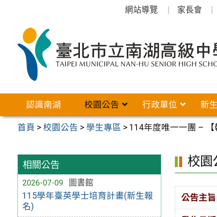
跳
網站導覽
家長會
至
主
要
內
容
區
認識南湖
校園公告
行政單位
新
首頁
>
校園公告
>
學生專區
>
114年度唯一一團 –
校園
相關公告
2026-07-09
圖書館
115學年臺英學士培育計畫(新生報
公告主旨
名)