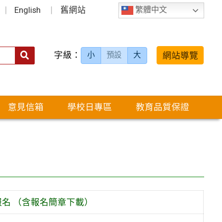
English
舊網站
繁體中文
字級：
送出
網站導覽
小
預設
大
搜
尋：
意見信箱
學校日專區
教育品質保證
報名 （含報名簡章下載）