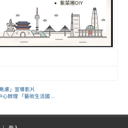
免焦慮」宣導影片
理 「藝術生活國 ...
登入