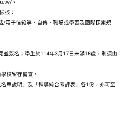
u.tw/。
予檢核：
話/電子信箱等、自傳、職場或學習及國際探索規
閱並簽名；學生於114年3月17日未滿18歲，則須由
由學校留存備查。
名單說明」及「輔導綜合考評表」各1份，亦可至