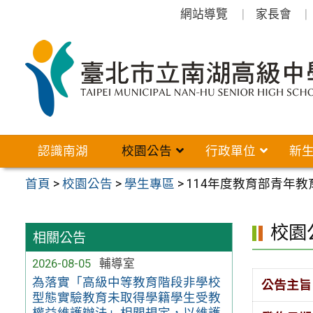
跳
網站導覽
家長會
至
主
要
內
容
區
認識南湖
校園公告
行政單位
新
首頁
>
校園公告
>
學生專區
>
114年度教育部青年
校園
相關公告
2026-08-05
輔導室
為落實「高級中等教育階段非學校
公告主旨
型態實驗教育未取得學籍學生受教
權益維護辦法」相關規定，以維護