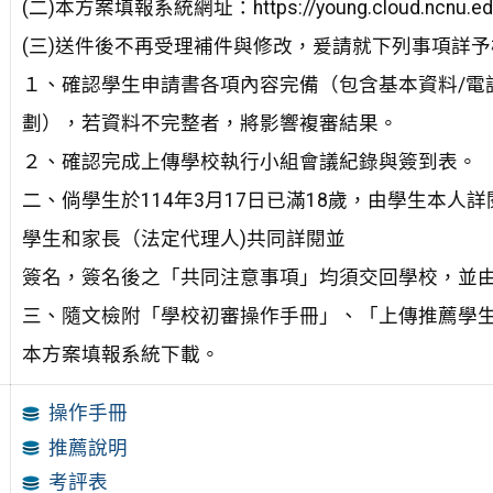
(二)本方案填報系統網址：https://young.cloud.ncnu.ed
(三)送件後不再受理補件與修改，爰請就下列事項詳
１、確認學生申請書各項內容完備（包含基本資料/電
劃），若資料不完整者，將影響複審結果。
２、確認完成上傳學校執行小組會議紀錄與簽到表。
二、倘學生於114年3月17日已滿18歲，由學生本人詳
學生和家長（法定代理人)共同詳閱並
簽名，簽名後之「共同注意事項」均須交回學校，並
三、隨文檢附「學校初審操作手冊」、「上傳推薦學生
本方案填報系統下載。
操作手冊
推薦說明
考評表