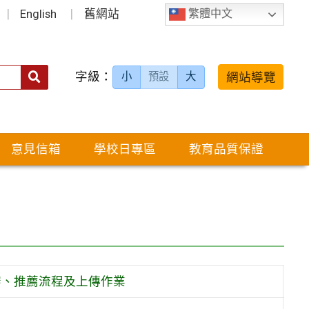
English
舊網站
繁體中文
字級：
送出
網站導覽
小
預設
大
搜
尋：
意見信箱
學校日專區
教育品質保證
審、推薦流程及上傳作業