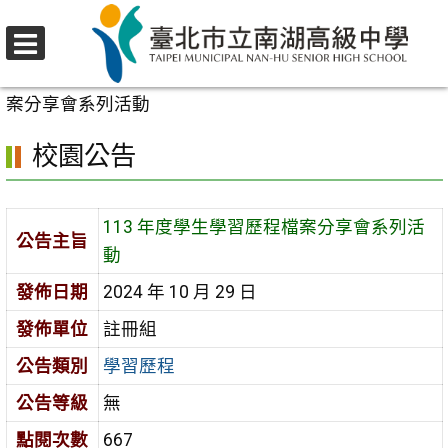
跳
至
選
主
首頁
>
校園公告
>
學習歷程
>
113 年度學生學習歷程檔
單
要
案分享會系列活動
內
校園公告
容
區
113 年度學生學習歷程檔案分享會系列活
公告主旨
動
發佈日期
2024 年 10 月 29 日
發佈單位
註冊組
公告類別
學習歷程
公告等級
無
點閱次數
667