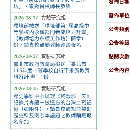
發佈日期
坊」，敬邀貴校師長參與
發佈單位
2026-08-07
實驗研究組
環境部檢送「環境部第1屆高級中
公告類別
等學校內永續部門養成培力計畫」
【教師培力永續工作坊】簡章1
公告等級
份，請貴校鼓勵教師踴躍報名
2026-08-07
實驗研究組
點閱次數
臺北市政府教育局檢送「臺北市
公告內容
115年度中等學校自行車推廣教育
研習計 畫」1份
2026-08-05
實驗研究組
歷史學科中心辦理《終戰那一天》
紀錄片專題－被遺忘的台灣二戰記
憶（如附件），請貴校轉知並鼓勵
歷史科及關心本議題之教師踴躍報
名參加