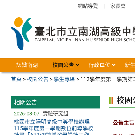
跳
網站導覽
家長會
至
主
要
內
容
區
認識南湖
校園公告
行政單位
新
首頁
>
校園公告
>
學生專區
>
112學年度第一學期
校園
相關公告
2026-08-07
實驗研究組
桃園市立陽明高級中等學校辦理
公告主旨
115學年度第一學期數位前導學校
計畫「AR2VR跨域教學設計工作