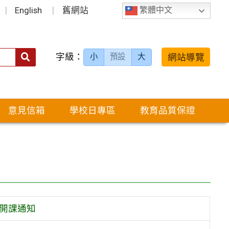
English
舊網站
繁體中文
字級：
送出
網站導覽
小
預設
大
搜
尋：
意見信箱
學校日專區
教育品質保證
）開課通知