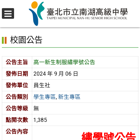
跳
至
選
主
首頁
>
校園公告
>
學生專區
>
高一新生制服繡學號公告
單
要
校園公告
內
容
區
公告主旨
高一新生制服繡學號公告
發佈日期
2024 年 9 月 06 日
發佈單位
員生社
公告類別
學生專區
,
新生專區
公告等級
無
點閱次數
1,385
公告內容
繡學號公告