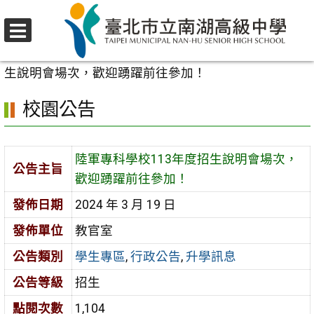
跳
至
選
主
首頁
>
校園公告
>
學生專區
>
陸軍專科學校113年度招
單
要
生說明會場次，歡迎踴躍前往參加！
內
校園公告
容
區
陸軍專科學校113年度招生說明會場次，
公告主旨
歡迎踴躍前往參加！
發佈日期
2024 年 3 月 19 日
發佈單位
教官室
公告類別
學生專區
,
行政公告
,
升學訊息
公告等級
招生
點閱次數
1,104