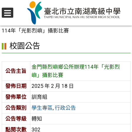
跳
至
選
主
首頁
>
校園公告
>
學生專區
>
金門縣烈嶼鄉公所辦理
單
要
114年「光影烈嶼」攝影比賽
內
校園公告
容
區
金門縣烈嶼鄉公所辦理114年「光影烈
公告主旨
嶼」攝影比賽
發佈日期
2025 年 2 月 18 日
發佈單位
訓育組
公告類別
學生專區
,
行政公告
公告等級
轉知
點閱次數
302