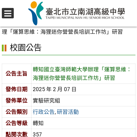
跳
至
選
主
首頁
>
校園公告
>
行政公告
>
轉知國立臺灣師範大學辦
單
要
理「運算思維：海狸迷你營營長培訓工作坊」研習
內
校園公告
容
區
轉知國立臺灣師範大學辦理「運算思維：
公告主旨
海狸迷你營營長培訓工作坊」研習
發佈日期
2025 年 2 月 07 日
發佈單位
實驗研究組
公告類別
行政公告
,
研習活動
公告等級
轉知
點閱次數
357