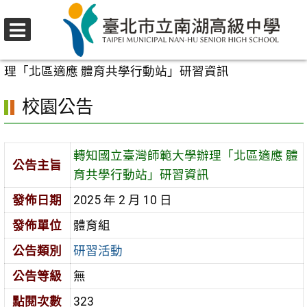
跳
至
選
主
首頁
>
校園公告
>
研習活動
>
轉知國立臺灣師範大學辦
單
要
理「北區適應 體育共學行動站」研習資訊
內
校園公告
容
區
轉知國立臺灣師範大學辦理「北區適應 體
公告主旨
育共學行動站」研習資訊
發佈日期
2025 年 2 月 10 日
發佈單位
體育組
公告類別
研習活動
公告等級
無
點閱次數
323