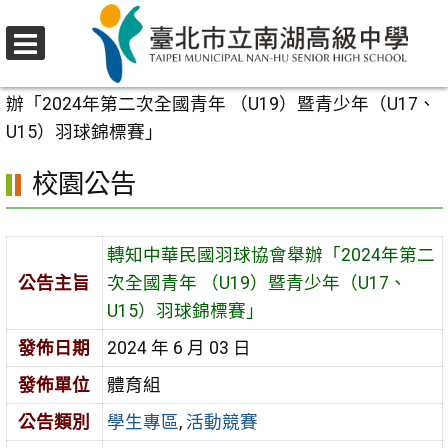
跳
至
選
主
首頁
>
校園公告
>
學生專區
>
轉知中華民國羽球協會舉
單
要
辦「2024年第二次全國青年 （U19）暨青少年（U17、
內
U15）羽球錦標賽」
容
校園公告
區
轉知中華民國羽球協會舉辦「2024年第二
公告主旨
次全國青年 （U19）暨青少年（U17、
U15）羽球錦標賽」
發佈日期
2024 年 6 月 03 日
發佈單位
體育組
公告類別
學生專區
,
活動競賽