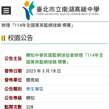
跳
至
選
主
首頁
>
校園公告
>
學生專區
>
轉知中華民國籃網球協會
單
要
辦理「114年全國菁英籃網球錦 標賽」
內
校園公告
容
區
轉知中華民國籃網球協會辦理「114年全
公告主旨
國菁英籃網球錦 標賽」
發佈日期
2025 年 3 月 18 日
發佈單位
體育組
公告類別
學生專區
公告等級
轉知
點閱次數
328