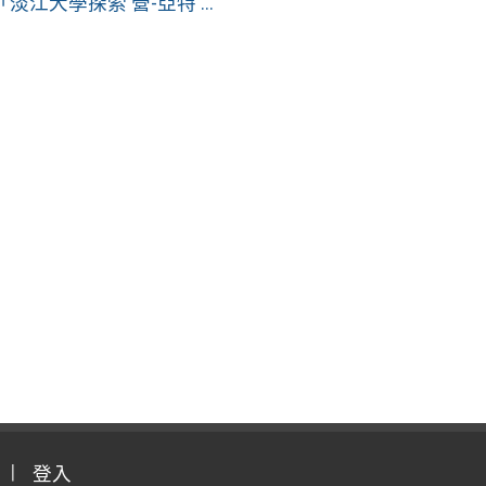
大學探索 營-亞特 ...
登入