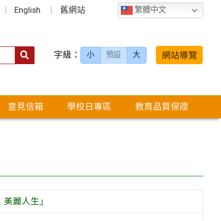
English
舊網站
繁體中文
字級：
送出
網站導覽
小
預設
大
搜
尋：
意見信箱
學校日專區
教育品質保證
：美麗人生」