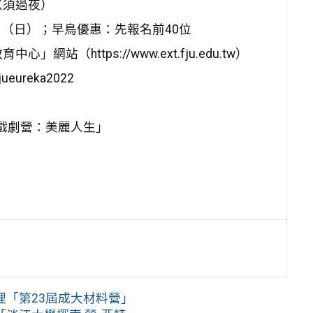
（須過夜）
日 （日）；早鳥優惠：先報名前40位
https://www.ext.fju.edu.tw）
eureka2022
里卡戲劇營：美麗人生」
「第23屆成大材料營」