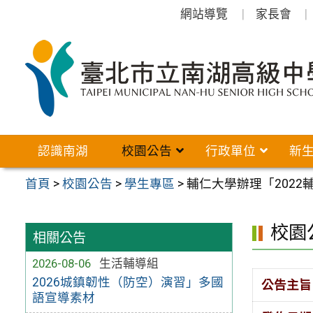
跳
網站導覽
家長會
至
主
要
內
容
區
認識南湖
校園公告
行政單位
新
首頁
>
校園公告
>
學生專區
>
輔仁大學辦理「202
校園
相關公告
2026-08-06
生活輔導組
2026城鎮韌性（防空）演習」多國
公告主旨
語宣導素材