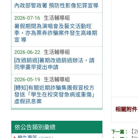
內政部警政署 預防性影像犯罪宣導
2026-07-16
生活輔導組
暑假期間為演唱會及藝文活動旺
季，亦為票券詐騙案件發生高峰期
宣 導
2026-06-22
生活輔導組
[改過銷過]暑期改過銷過辦法，請
同學盡早提出申請
2026-05-19
生活輔導組
[轉知]有關近期詐騙集團假冒校方
發送「學生在校突發急病或重傷」
虛假訊息案
相關附件
依公告類別彙總
【2
學生專區