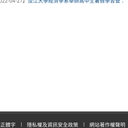
022-04-27】
淡江大學經濟學系舉辦高中生暑假學習營：「淡江
用正體字
隱私權及資訊安全政策
網站著作權聲明