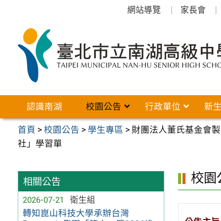
跳
網站導覽
家長會
至
主
要
內
容
區
認識南湖
校園公告
行政單位
新
首頁
>
校園公告
>
學生專區
>
財團法人董氏基金會製
社」學習單
校園
相關公告
2026-07-21
衛生組
轉知崑山科技大學承辦台灣