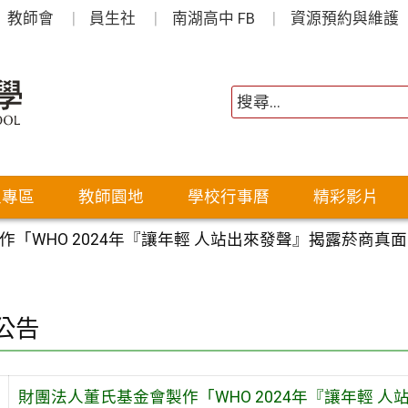
教師會
員生社
南湖高中 FB
資源預約與維護
生專區
教師園地
學校行事曆
精彩影片
作「WHO 2024年『讓年輕 人站出來發聲』揭露菸商
公告
財團法人董氏基金會製作「WHO 2024年『讓年輕