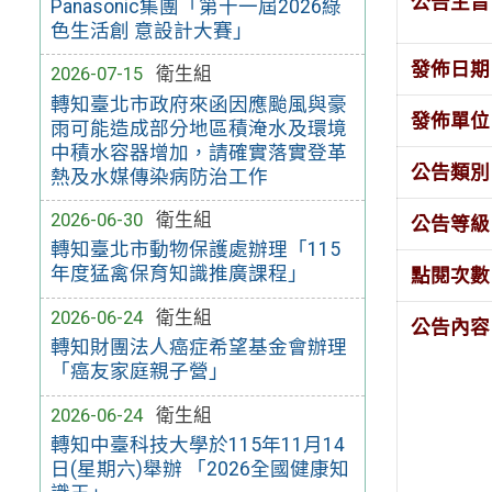
公告主旨
Panasonic集團「第十一屆2026綠
色生活創 意設計大賽」
發佈日期
2026-07-15
衛生組
轉知臺北市政府來函因應颱風與豪
發佈單位
雨可能造成部分地區積淹水及環境
中積水容器增加，請確實落實登革
公告類別
熱及水媒傳染病防治工作
2026-06-30
衛生組
公告等級
轉知臺北市動物保護處辦理「115
年度猛禽保育知識推廣課程」
點閱次數
2026-06-24
衛生組
公告內容
轉知財團法人癌症希望基金會辦理
「癌友家庭親子營」
2026-06-24
衛生組
轉知中臺科技大學於115年11月14
日(星期六)舉辦 「2026全國健康知