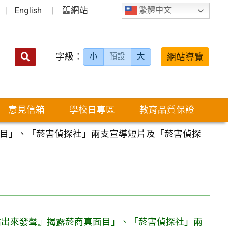
English
舊網站
繁體中文
字級：
送出
網站導覽
小
預設
大
搜
尋：
意見信箱
學校日專區
教育品質保證
真面目」、「菸害偵探社」兩支宣導短片及「菸害偵探
 人站出來發聲』揭露菸商真面目」、「菸害偵探社」兩