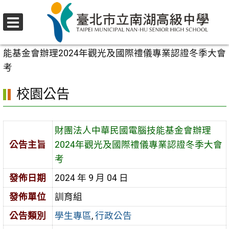
跳
至
選
主
首頁
>
校園公告
>
學生專區
>
財團法人中華民國電腦技
單
要
能基金會辦理2024年觀光及國際禮儀專業認證冬季大會
內
考
容
校園公告
區
財團法人中華民國電腦技能基金會辦理
公告主旨
2024年觀光及國際禮儀專業認證冬季大會
考
發佈日期
2024 年 9 月 04 日
發佈單位
訓育組
公告類別
學生專區
,
行政公告