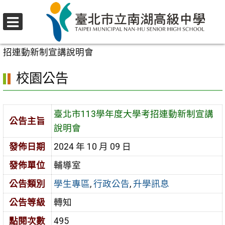
跳
至
選
主
首頁
>
校園公告
>
學生專區
>
臺北市113學年度大學考
單
要
招連動新制宣講說明會
內
校園公告
容
區
臺北市113學年度大學考招連動新制宣講
公告主旨
說明會
發佈日期
2024 年 10 月 09 日
發佈單位
輔導室
公告類別
學生專區
,
行政公告
,
升學訊息
公告等級
轉知
點閱次數
495