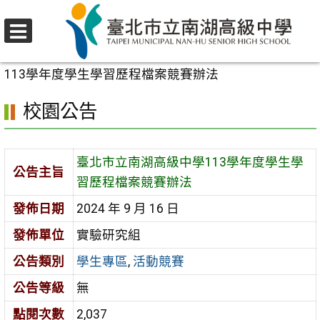
跳
至
選
主
首頁
>
校園公告
>
學生專區
>
臺北市立南湖高級中學
單
要
113學年度學生學習歷程檔案競賽辦法
內
校園公告
容
區
臺北市立南湖高級中學113學年度學生學
公告主旨
習歷程檔案競賽辦法
發佈日期
2024 年 9 月 16 日
發佈單位
實驗研究組
公告類別
學生專區
,
活動競賽
公告等級
無
點閱次數
2,037