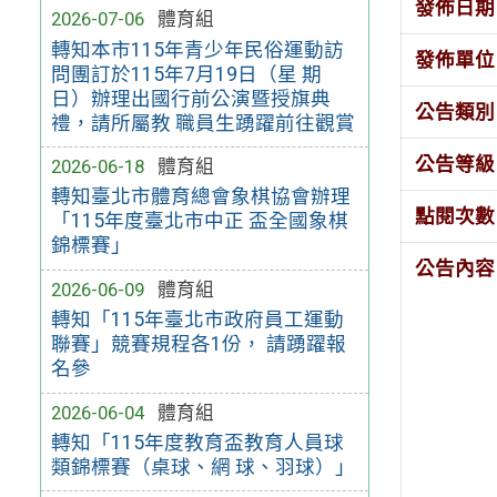
發佈日期
2026-07-06
體育組
轉知本市115年青少年民俗運動訪
發佈單位
問團訂於115年7月19日（星 期
日）辦理出國行前公演暨授旗典
公告類別
禮，請所屬教 職員生踴躍前往觀賞
公告等級
2026-06-18
體育組
轉知臺北市體育總會象棋協會辦理
點閱次數
「115年度臺北市中正 盃全國象棋
錦標賽」
公告內容
2026-06-09
體育組
轉知「115年臺北市政府員工運動
聯賽」競賽規程各1份， 請踴躍報
名參
2026-06-04
體育組
轉知「115年度教育盃教育人員球
類錦標賽（桌球、網 球、羽球）」