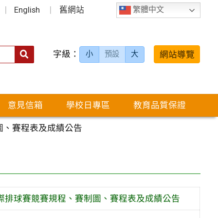
English
舊網站
繁體中文
字級：
送出
網站導覽
小
預設
大
搜
尋：
意見信箱
學校日專區
教育品質保證
圖、賽程表及成績公告
班際排球賽競賽規程、賽制圖、賽程表及成績公告