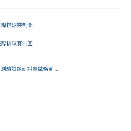
班際排球賽制圖
班際排球賽制圖
驗試題研討暨試務宣 ...