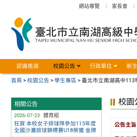
跳
網站導覽
家長會
至
主
要
內
容
區
認識南湖
校園公告
行政單位
新
首頁
>
校園公告
>
學生專區
>
臺北市立南湖高中11
校園
相關公告
2026-07-23
體育組
狂賀 本校女子排球隊參加115年度
公告主旨
全國沙灘排球錦標賽U18榮獲 金牌