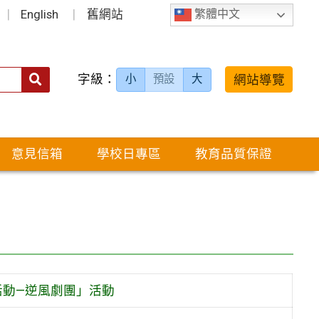
English
舊網站
繁體中文
字級：
送出
網站導覽
小
預設
大
搜
尋：
意見信箱
學校日專區
教育品質保證
動—逆風劇團」活動