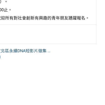
Nd）。
00止。
歡迎所有對社會創新有興趣的青年朋友踴躍報名。
區永續DNA短影片徵集 ...
」