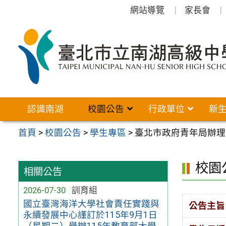
跳
網站導覽
家長會
至
主
要
內
容
區
認識南湖
校園公告
行政單位
新
首頁
>
校園公告
>
學生專區
>
臺北市政府青年局辦理
校園
相關公告
2026-07-30
訓育組
國立臺灣海洋大學社會責任實踐與
公告主旨
永續發展中心謹訂於115年9月1日
（星期二）舉辦115年教育部大學