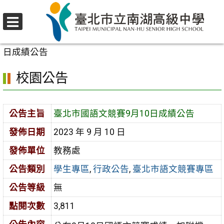
跳
至
選
主
首頁
>
校園公告
>
學生專區
>
臺北市國語文競賽9月10
單
要
日成績公告
內
校園公告
容
區
公告主旨
臺北市國語文競賽9月10日成績公告
發佈日期
2023 年 9 月 10 日
發佈單位
教務處
公告類別
學生專區
,
行政公告
,
臺北市語文競賽專區
公告等級
無
點閱次數
3,811