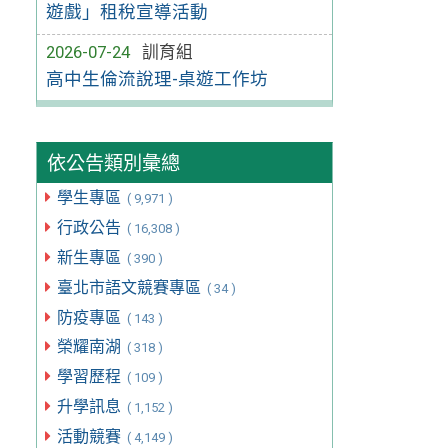
遊戲」租稅宣導活動
2026-07-24
訓育組
高中生倫流說理-桌遊工作坊
依公告類別彙總
學生專區
( 9,971 )
行政公告
( 16,308 )
新生專區
( 390 )
臺北市語文競賽專區
( 34 )
防疫專區
( 143 )
榮耀南湖
( 318 )
學習歷程
( 109 )
升學訊息
( 1,152 )
活動競賽
( 4,149 )