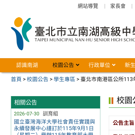
跳
網站導覽
家長會
至
主
要
內
容
區
認識南湖
校園公告
行政單位
新
首頁
>
校園公告
>
學生專區
>
臺北市南港區公所11
校園
相關公告
2026-07-30
訓育組
國立臺灣海洋大學社會責任實踐與
公告主旨
永續發展中心謹訂於115年9月1日
（星期二）舉辦115年教育部大學