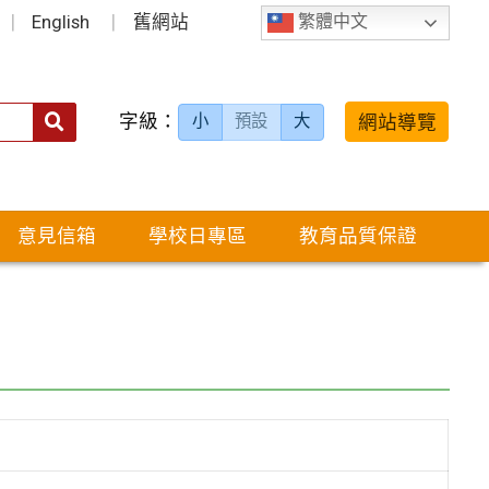
English
舊網站
繁體中文
字級：
送出
網站導覽
小
預設
大
搜
尋：
意見信箱
學校日專區
教育品質保證