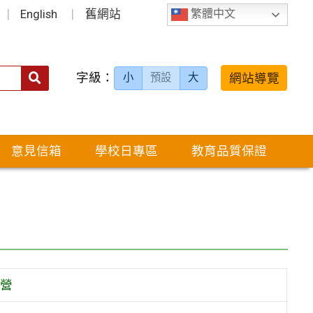
English
舊網站
繁體中文
字級：
送出
網站導覽
小
預設
大
搜
尋：
意見信箱
學校日專區
教育品質保證
驗營