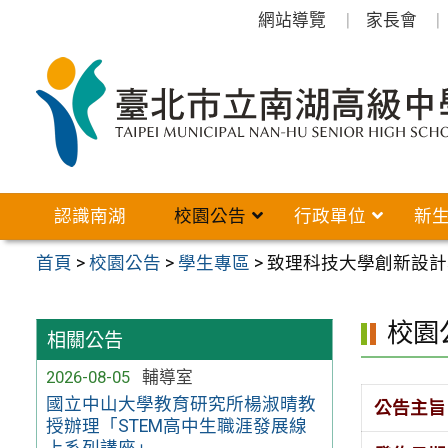
跳
網站導覽
家長會
至
主
要
內
容
區
認識南湖
校園公告
行政單位
新
首頁
>
校園公告
>
學生專區
>
致理科技大學創新設計
校園
相關公告
2026-08-05
輔導室
國立中山大學教育研究所楊淑晴教
公告主旨
授辦理「STEM高中生職涯發展線
上系列講座」