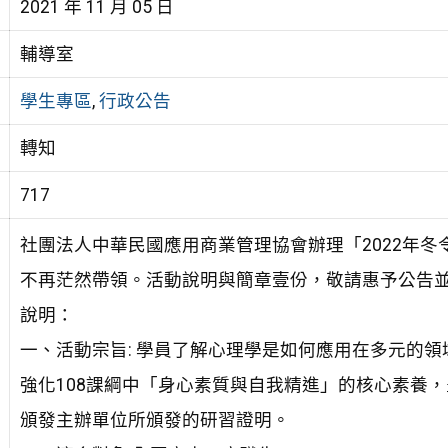
2021 年 11 月 05 日
輔導室
學生專區
,
行政公告
轉知
717
社團法人中華民國應用商業管理協會辦理「2022年冬
不再茫然帶領。活動說明與簡章壹份，敬請惠予公告
說明：
一、活動宗旨: 學員了解心理學是如何應用在多元的
強化108課綱中「身心素質與自我精進」的核心素養
頒發主辦單位所頒發的研習證明。