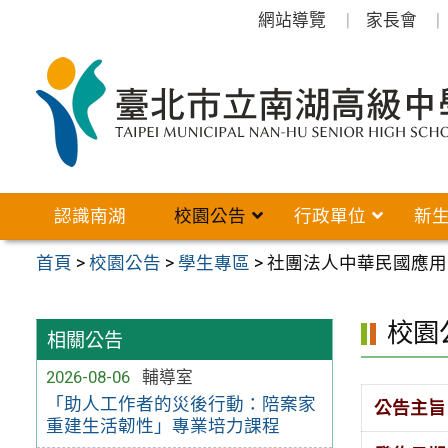
跳
網站導覽
家長會
至
主
要
內
容
區
認識南湖
校園公告
行政單位
新
首頁
>
校園公告
>
學生專區
>
社團法人中華民國應用
校園
相關公告
2026-08-06
輔導室
「助人工作者的災後行動：陪案家
公告主旨
重建生活韌性」專業培力課程