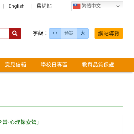
English
舊網站
繁體中文
字級：
送出
網站導覽
小
預設
大
搜
尋：
意見信箱
學校日專區
教育品質保證
令營-心理探索營」