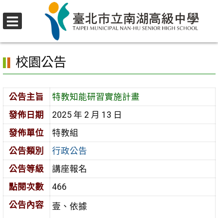
跳
至
選
主
首頁
>
校園公告
>
行政公告
>
特教知能研習實施計畫
單
要
校園公告
內
容
區
公告主旨
特教知能研習實施計畫
發佈日期
2025 年 2 月 13 日
發佈單位
特教組
公告類別
行政公告
公告等級
講座報名
點閱次數
466
公告內容
壹、依據