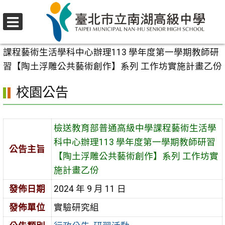
跳
至
選
主
首頁
>
校園公告
>
行政公告
>
檢送教育部普通高級中學
單
要
課程藝術生活學科中心辦理113 學年度第一學期教師研
內
習【陶土浮雕公共藝術創作】系列 工作坊實施計畫乙份
容
校園公告
區
檢送教育部普通高級中學課程藝術生活學
科中心辦理113 學年度第一學期教師研習
公告主旨
【陶土浮雕公共藝術創作】系列 工作坊實
施計畫乙份
發佈日期
2024 年 9 月 11 日
發佈單位
實驗研究組