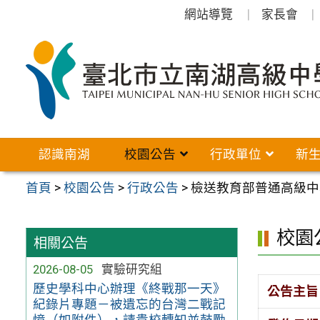
跳
網站導覽
家長會
至
主
要
內
容
區
認識南湖
校園公告
行政單位
新
首頁
>
校園公告
>
行政公告
>
檢送教育部普通高級中
校園
相關公告
2026-08-05
實驗研究組
歷史學科中心辦理《終戰那一天》
公告主旨
紀錄片專題－被遺忘的台灣二戰記
憶（如附件），請貴校轉知並鼓勵