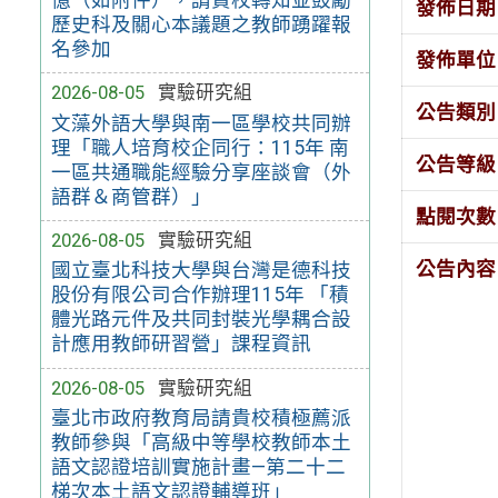
發佈日期
歷史科及關心本議題之教師踴躍報
名參加
發佈單位
2026-08-05
實驗研究組
公告類別
文藻外語大學與南一區學校共同辦
理「職人培育校企同行：115年 南
公告等級
一區共通職能經驗分享座談會（外
語群＆商管群）」
點閱次數
2026-08-05
實驗研究組
公告內容
國立臺北科技大學與台灣是德科技
股份有限公司合作辦理115年 「積
體光路元件及共同封裝光學耦合設
計應用教師研習營」課程資訊
2026-08-05
實驗研究組
臺北市政府教育局請貴校積極薦派
教師參與「高級中等學校教師本土
語文認證培訓實施計畫—第二十二
梯次本土語文認證輔導班」