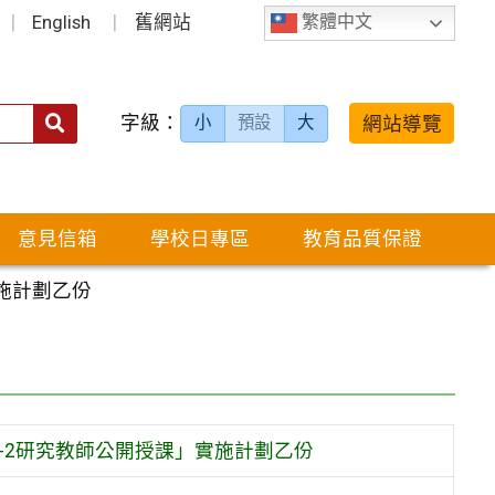
English
舊網站
繁體中文
字級：
送出
網站導覽
小
預設
大
搜
尋：
意見信箱
學校日專區
教育品質保證
施計劃乙份
-2研究教師公開授課」實施計劃乙份