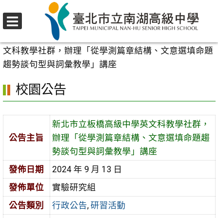
跳
至
選
主
首頁
>
校園公告
>
行政公告
>
新北市立板橋高級中學英
單
要
文科教學社群，辦理「從學測篇章結構、文意選填命題
內
趨勢談句型與詞彙教學」講座
容
校園公告
區
新北市立板橋高級中學英文科教學社群，
公告主旨
辦理「從學測篇章結構、文意選填命題趨
勢談句型與詞彙教學」講座
發佈日期
2024 年 9 月 13 日
發佈單位
實驗研究組
公告類別
行政公告
,
研習活動